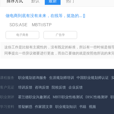
排序方式
默认
最新
热门
做电商到底有没有未来，在线等，挺急的...
[]
SDS:ASE
MBTI:ISTP
电子商务
广告学
这份工作是比较有主观性的，没有既定的标准，所以有一些时候是领
同事提出一些异议都要进行更改，而自己要做的就是按照他所说的来完成
课程服务
职业规划咨询服务
生涯规划师培训
中国职业规划师认证
客户见证
培训反馈
咨询反馈
院校反馈
企业反馈
职业测评
霍兰德职业兴趣测试
MBTI职业性格测试
DISC性格测评
职
学习资料
答疑解惑
作家团文章
职业规划知识
书籍
视频