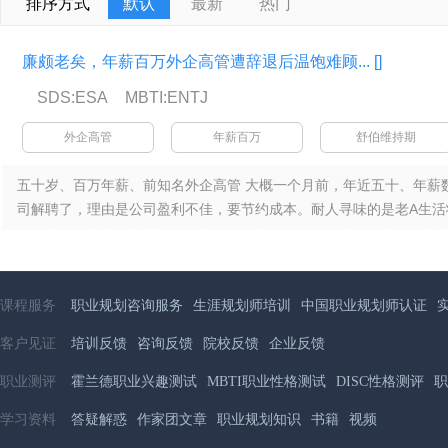
排序方式
默认
最新
热门
廉颇老矣，年薪百万外企高管遭辞退后温饱难顾...
[]
SDS:ESA
MBTI:ENTJ
外企高管
年薪百万
舒伯维持期
五十岁、百万年薪、前知名外企高管 大概一个月前，年近五十、年薪
司解聘了，理由是公司盈利不佳，要节约成本。耐人寻味的是老A生活状况
课程服务
职业规划咨询服务
生涯规划师培训
中国职业规划师认证
客户见证
培训反馈
咨询反馈
院校反馈
企业反馈
职业测评
霍兰德职业兴趣测试
MBTI职业性格测试
DISC性格测评
职
学习资料
答疑解惑
作家团文章
职业规划知识
书籍
视频